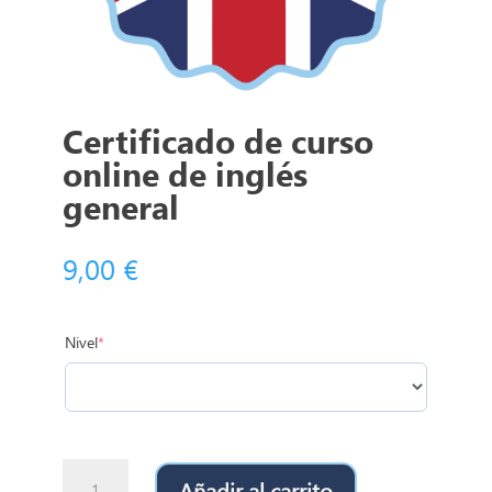
Certificado de curso
online de inglés
general
9,00
€
Nivel
*
Certificado
Añadir al carrito