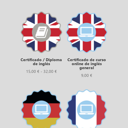
Certificado / Diploma
Certificado de curso
de inglés
online de inglés
general
Rango
15,00
€
-
32,00
€
9,00
€
de
precios:
desde
15,00 €
hasta
32,00 €